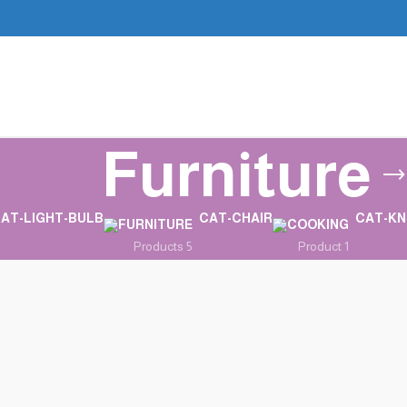
Furniture
FURNITURE
COOKING
5 Products
1 Product