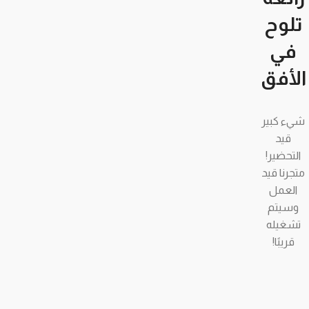
تلوح
في
الأفق
شيء كبير
قيد
التحضير!
متجرنا قيد
العمل
وسيتم
تشغيله
قريبًا!