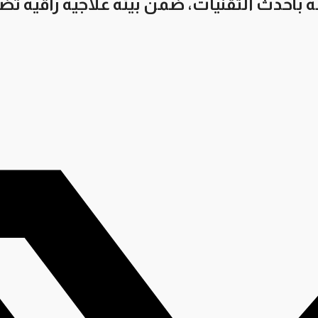
بأحدث التقنيات، ضمن بيئة علاجية راقية ت