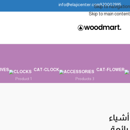
info@elajicenter.com
920002995
Skip to navigation
Skip to main content
CLOCKS
ACCESSORIES
1 Product
3 Products
أشياء
رائعة