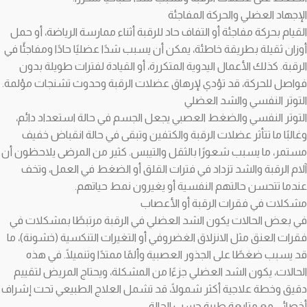
الإجهاد العضلي والحركة المفاجئة
القيام بحركة مفاجئة أو التفاف حاد للرقبة أثناء ممارسة الرياضة، أو حمل
أوزان ثقيلة بطريقة خاطئة، يمكن أن يسبب شدًا عضليًا حادًا ومفاجئًا في
الرقبة. كذلك الأعمال اليدوية المتكررة، أو القيادة لفترات طويلة بدون
فواصل للحركة، قد تؤدي لإرهاق عضلات الرقبة وحدوث تشنجات مؤلمة.
التوتر النفسي والشد العضلي
التوتر النفسي والضغط العصبي يجعل الجسم في حالة استعداد دائم،
وغالبًا ما تتأثر عضلات الرقبة والكتفين وتبقى في حالة انقباض خفيف
مستمر، ما يسبب شعورًا بالثقل والتيبس. كثير من المرضى يلاحظون أن
آلام الرقبة والشد تزداد في فترات القلق أو الضغط في العمل، وتخف
عندما تتحسن حالتهم النفسية أو يغيرون نمط حياتهم.
مشكلات في فقرات الرقبة أو الأعصاب
في بعض الحالات يكون الشد العضلي في الرقبة مرتبطًا بمشكلات في
فقرات العنق مثل الانزلاق الغضروفي أو التغيرات التنكسية (خشونة)، ما
قد يسبب ضغطًا على الجذور العصبية وألمًا ممتدًا وتنميلًا. في هذه
الحالات، يكون الشد العضلي جزءًا من المشكلة، ويحتاج المريض لتقييم
دقيق وخطة علاجية أكثر شمولًا، قد تشمل العلاج الطبيعي تحت إشراف
أخصائي مع متابعة طبية حسب الحالة.