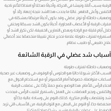
الرقبة يسبب ألمًا، وتيبسًا في الحركة، وأحيانًا صداعًا أو امتدادًا للألم ناحية
الكتفين وأعلى الظهر. غالبًا ما يحدث هذا الشد نتيجة إجهاد زائد أو
وضعيات خاطئة أو توتر عضلي، وقد يكون أحيانًا مرتبطًا بمشكلة في
فقرات الرقبة أو الأعصاب المجاورة. أحيانًا يكون الشد بسيطًا ويختفي
خلال أيام قليلة مع الراحة وبعض التمارين الخفيفة، لكن تكرار الشد أو
استمراره لفترات طويلة علامة تحذير تحتاج تقييمًا متخصصًا عند أخصائي
علاج طبيعي أو طبيب عظام.
أسباب شد عضلي في الرقبة الشائعة
وضعيات خاطئة لفترات طويلة
السبب الأكثر شيوعًا حاليًا هو الجلوس أو الوقوف في وضعيات غير صحية
لساعات متواصلة، خصوصًا أمام الكمبيوتر أو مع استخدام الجوال مع
انحناء الرأس للأمام. هذا الوضع يضع حملًا زائدًا على عضلات الرقبة
والكتفين، ويجبر العضلات على العمل باستمرار لتثبيت الرأس، فيحدث
شد وتقلصات وآلام متكررة. كذلك النوم على وسادة عالية جدًا أو
منخفضة جدًا، أو النوم على البطن مع التواء الرقبة، من الأسباب التي تزيد
الضغط على عضلات الرقبة وتسبب شدًا صباحيًا متكررًا.