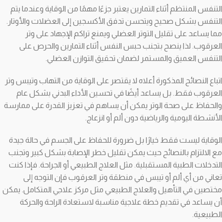
التنفس المنتظم أثناء التمارين يعتبر جزءًا مهمًا من الوقاية وعندما يتم
التنفس بشكل صحيح ويتحسن تدفق الأكسجين إلى العضلات والأوتار.
مما يساعد على تقليل التوتر العضلي ويمنع تراكم الإجهاد على وتر
العرقوب. لذا ينصح بتجنب حبس النفس أثناء التمارين والحرص على
التنفس العميق والمستمر لضمان تحقيق التوازن العضلي.
اتباع النصائح المذكورة أعلاه لا يقتصر على الوقاية من التهاب وتيبس وتر
العرقوب فقط. بل يساعد أيضًا في تحسين الأداء البدني بشكل عام
والحفاظ على صحة الوتر يمكن أن يساهم في تعزيز القدرة على ممارسة
الأنشطة اليومية والرياضية دون ألم أو انزعاج.
الوقاية ليست فقط خيارًا بل ضرورة للحفاظ على الجسم في حالة جيدة
مع الالتزام بالنصائح حيث يمكن تقليل خطر الإصابة بشكل كبير وتجنب
التدخلات الطبية المستقبلية. مثل العلاج الطبيعي أو الجراحة. فإذا كنت
تعاني من أي ألم أو تيبس في منطقة وتر العرقوب فإن التوجه إلى
مختصين في التأهيل والعلاج الطبيعي مثل مركز علاجي المتكامل. يمكن
أن يساعد في تقديم خطة علاجية مناسبة لاستعادة الراحة والحركة
الطبيعية.