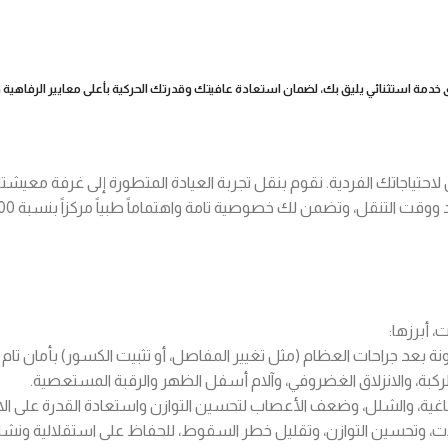
استثنائي يليق بك، لضمان استعادة عافيتك وقدرتك الحركية بأعلى معايير الرفاهية والاحتر
 VIP رعاية صحية مخصصة بالكامل لاحتياجاتك الفردية. نقوم بنقل تجربة العيادة المتطورة إ
 أبرزها:
ونة بعد جراحات العظام (مثل تغيير المفاصل، أو تثبيت الكسور) بأمان تام ف
ركبة، والانزلاق الغضروفي، وآلام أسفل الظهر والرقبة المستعصية.
غية، والشلل، وضعف الأعصاب لتحسين التوازن واستعادة القدرة على الاعت
لات، وتحسين التوازن، وتقليل خطر السقوط، للحفاظ على استقلالية ون