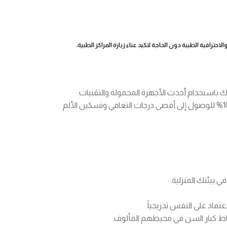
افية الطبية دون الحاجة لتكبد عناء زيارة المراكز الطبية.
لى غرفة معيشتك باستخدام أحدث الأجهزة المحمولة والتقنيات
العلاجية الحديثة. نهدف إلى تقديم خطط تأهيلية شاملة توفر عليك الجهد ووقت التنقل، وتضمن لك خصوصية تامة واهتماماً طبياً مركزاً بنسبة 100% للوصول إلى أقصى درجات التعافي وتسكين الألم
ي بيئتك المنزلية.
ماد على النفس تدريجياً.
شاط كبار السن في محيطهم المألوف.