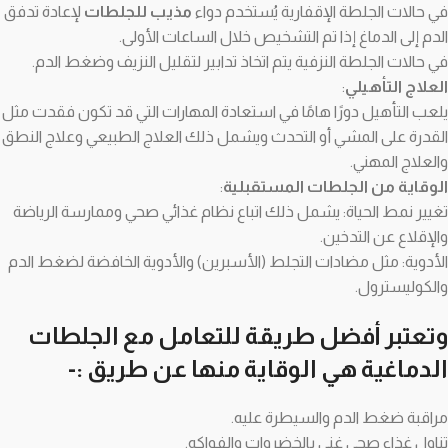
في حالات الجلطة الإقفارية يُستخدم دواء
مذيب للجلطات
لإعادة تدفق
الدم إلى الدماغ إذا تم التشخيص خلال الساعات الأولى.
في حالات الجلطة النزفية يتم اتخاذ تدابير لتقليل النزيف وضغط الدم.
العلاج التأهيلي
:
يلعب التأهيل دورًا هامًا في استعادة المهارات التي قد تكون فقدت مثل
القدرة على المشي أو التحدث ويشمل ذلك العلاج الطبيعي وعلاج النطق
والعلاج المهني.
الوقاية من الجلطات المستقبلية
:
تغيير نمط الحياة: يشمل ذلك اتباع نظام غذائي صحي وممارسة الرياضة
والإقلاع عن التدخين.
الأدوية: مثل مضادات التجلط (الأسبرين) والأدوية الخافضة لضغط الدم
والكوليسترول.
وتعتبر أفضل طريقة للتعامل مع الجلطات
الدماغية هي الوقاية منها عن طريق :-
مراقبة ضغط الدم والسيطرة عليه.
تناول غذاء صحي غني بالخضروات والفواكه.